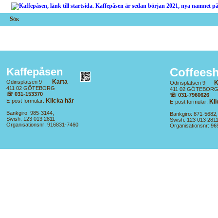
Sök
Coffees
Kaffepåsen
Karta
Odinsplatsen 9
K
Odinsplatsen 9
411 02 GÖTEBORG
411 02 GÖTEBOR
☏ 031-153370
☏ 031-7960626
Klicka här
E-post formulär:
Kli
E-post formulär:
Bankgiro: 985-3144,
Bankgiro: 871-5682,
Swish: 123 013 2811
Swish: 123 013 281
Organisationsnr: 916831-7460
Organisationsnr: 9