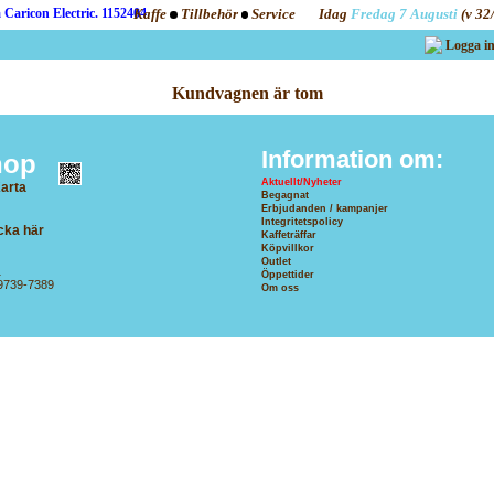
Kaffe
Tillbehör
Service
Idag
Fredag 7 Augusti
(v 32
Logga i
Kundvagnen är tom
Information om:
hop
Aktuellt/Nyheter
arta
Begagnat
G
Erbjudanden / kampanjer
Integritetspolicy
cka här
Kaffeträffar
Köpvillkor
Outlet
1
Öppettider
69739-7389
Om oss