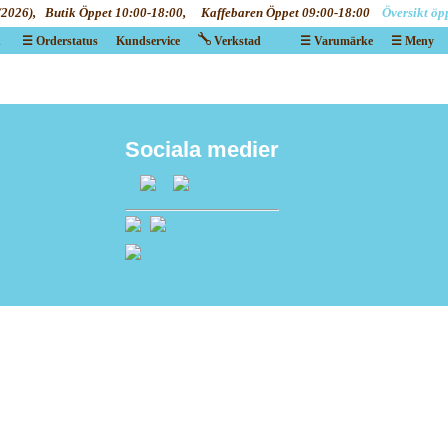
/2026), Butik Öppet 10:00-18:00, Kaffebaren Öppet 09:00-18:00
Översikt öp
n
☰ Orderstatus
Kundservice
Verkstad
☰ Varumärke
☰ Meny
X
X
Sociala medier
Va