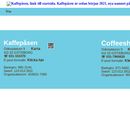
Sök
Coffees
Kaffepåsen
Karta
Odinsplatsen 9
K
Odinsplatsen 9
411 02 GÖTEBORG
411 02 GÖTEBOR
☏ 031-153370
☏ 031-7960626
Klicka här
E-post formulär:
Kli
E-post formulär:
Bankgiro: 985-3144,
Bankgiro: 871-5682,
Swish: 123 013 2811
Swish: 123 013 281
Organisationsnr: 916831-7460
Organisationsnr: 9