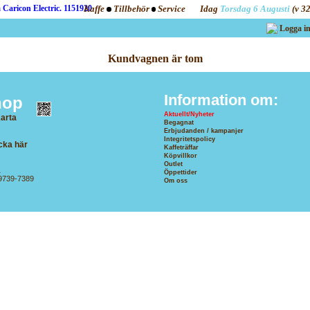
Kaffe
Tillbehör
Service
Idag
Torsdag 6 Augusti
(v 3
Logga i
Kundvagnen är tom
Information om:
hop
Aktuellt/Nyheter
arta
Begagnat
G
Erbjudanden / kampanjer
Integritetspolicy
cka här
Kaffeträffar
Köpvillkor
Outlet
1
Öppettider
69739-7389
Om oss