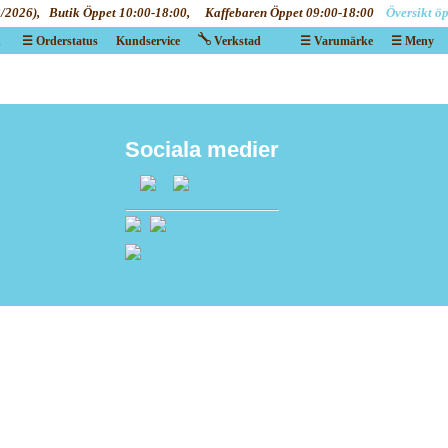
2/2026), Butik Öppet 10:00-18:00, Kaffebaren Öppet 09:00-18:00
Översikt öp
n
☰ Orderstatus
Kundservice
Verkstad
☰ Varumärke
☰ Meny
X
X
Sociala medier
Va