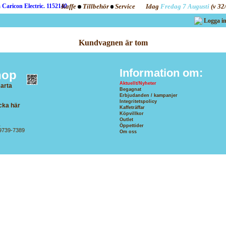
Kaffe
Tillbehör
Service
Idag
Fredag 7 Augusti
(v 32
Logga i
Kundvagnen är tom
Information om:
hop
Aktuellt/Nyheter
arta
Begagnat
G
Erbjudanden / kampanjer
Integritetspolicy
cka här
Kaffeträffar
Köpvillkor
Outlet
1
Öppettider
69739-7389
Om oss