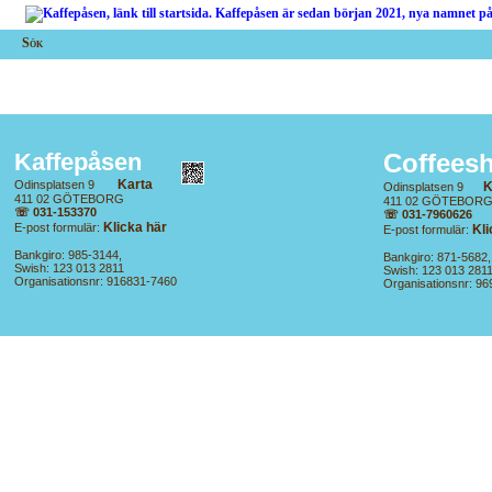
Sök
Coffees
Kaffepåsen
Karta
Odinsplatsen 9
K
Odinsplatsen 9
411 02 GÖTEBORG
411 02 GÖTEBOR
☏ 031-153370
☏ 031-7960626
Klicka här
E-post formulär:
Kli
E-post formulär:
Bankgiro: 985-3144,
Bankgiro: 871-5682,
Swish: 123 013 2811
Swish: 123 013 281
Organisationsnr: 916831-7460
Organisationsnr: 9