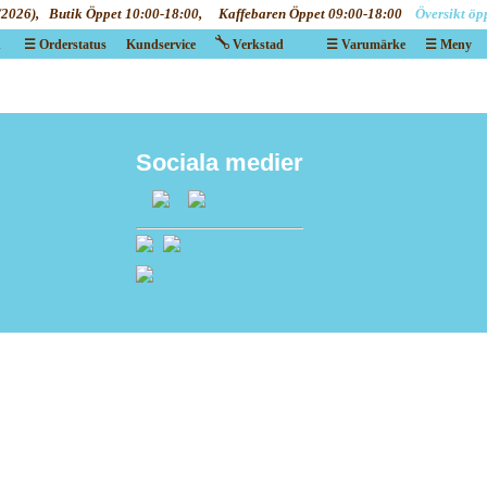
/2026), Butik Öppet 10:00-18:00, Kaffebaren Öppet 09:00-18:00
Översikt öp
n
☰ Orderstatus
Kundservice
Verkstad
☰ Varumärke
☰ Meny
X
X
Sociala medier
Va